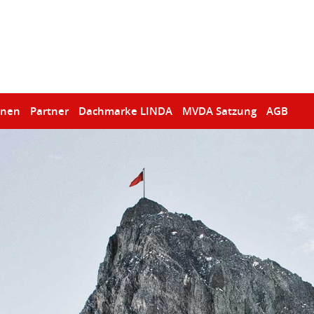
onen
Partner
Dachmarke LINDA
MVDA Satzung
AGB