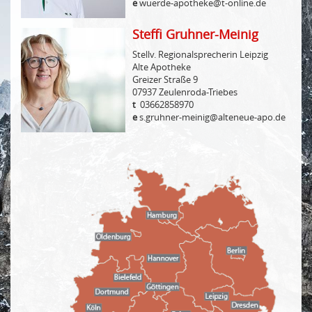
e
wuerde-apotheke@t-online.de
Steffi Gruhner-Meinig
Stellv. Regionalsprecherin Leipzig
Alte Apotheke
Greizer Straße 9
07937 Zeulenroda-Triebes
t
03662858970
e
s.gruhner-meinig@alteneue-apo.de